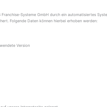
BNB Franchise-Systeme GmbH durch ein automatisiertes Syst
chert. Folgende Daten können hierbei erhoben werden:
rwendete Version
uf unsere Internetseite gelangt